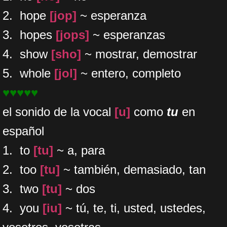
2. hope
[jop]
~ esperanza
3. hopes
[jops]
~ esperanzas
4. show
[sho]
~ mostrar, demostrar
5. whole
[jol]
~ entero, completo
♥♥♥♥♥
el sonido de la vocal
[u]
como
tu
en
español
1. to
[tu]
~ a, para
2. too
[tu]
~ también, demasiado, tan
3. two
[tu]
~ dos
4. you
[iu]
~ tú, te, ti, usted, ustedes,