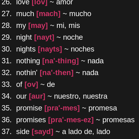
26. love
[lov]
~ amor
27. much
[mach]
~ mucho
28. my
[may]
~ mi, mis
29. night
[nayt]
~ noche
30. nights
[nayts]
~ noches
31. nothing
[na'-thing]
~ nada
32. nothin'
[na'-then]
~ nada
33. of
[ov]
~ de
34. our
[aur]
~ nuestro, nuestra
35. promise
[pra'-mes]
~ promesa
36. promises
[pra'-mes-ez]
~ promesas
​37. side
[sayd]
~ a lado de, lado