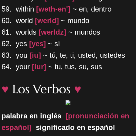
59. within
[weth-en']
~ en, dentro
60. world
[werld]
~ mundo
61. worlds
[werldz]
~ mundos
62. yes
[yes]
~ sí
63. you
[iu]
~ tú, te, ti, usted, ustedes
64. your
[iur]
~ tu, tus, su, sus
♥
Los Verbos
♥
palabra en inglés
[pronunciación en
español]
significado en español