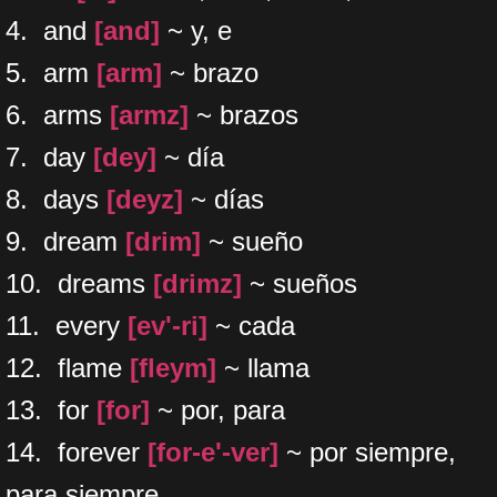
4. and
[and]
~ y, e
5. arm
[arm]
~ brazo
6. arms
[armz]
~ brazos
7. day
[dey]
~ día
8. days
[deyz]
~ días
9. dream
[drim]
~ sueño
10. dreams
[drimz]
~ sueños
11. every
[ev'-ri]
~ cada
12. flame
[fleym]
~ llama
13. for
[for]
~ por, para
14. forever
[for-e'-ver]
~ por siempre,
para siempre