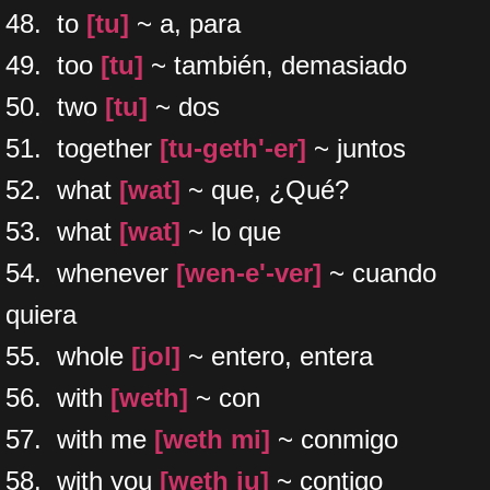
48. to
[tu]
~ a, para
49. too
[tu]
~ también, demasiado
50. two
[tu]
~ dos
​51. together
[tu-geth'-er]
~ juntos
​52. what
[wat]
~ que, ¿Qué?
​53. what
[wat]
~ lo que
54. whenever
[wen-e'-ver]
~ cuando
quiera
55. whole
[jol]
~ entero, entera
56. with
[weth]
~ con
​57. with me
[weth mi]
~ conmigo
58. with you
[weth iu]
~ contigo