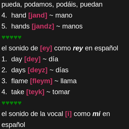
pueda, podamos, podáis, puedan
4. hand
[jand]
~ mano
5. hands
[jandz]
~ manos
♥♥♥♥♥
el sonido de
[ey]
como
rey
en español
1. day
[dey]
~ día
2. days
[deyz]
~ días
3. flame
[fleym]
~ llama
​4. take
[teyk]
~ tomar
♥♥♥♥♥
​el sonido de la vocal
[i]
como
mi
en
español