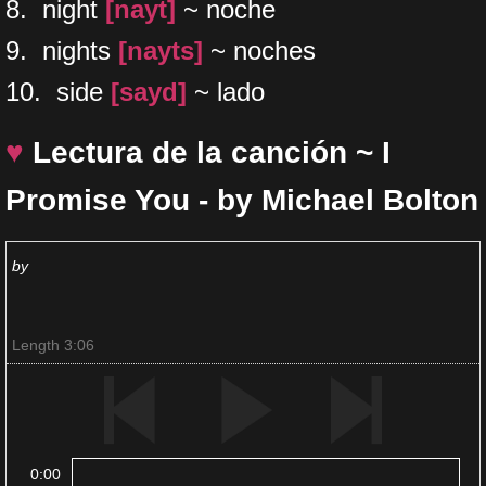
​8. night
[nayt]
~ noche
​9. nights
[nayts]
~ noches
10. side
[sayd]
~ lado
♥
Lectura de la canción ~ I
Promise You - by Michael Bolton
by
Length 3:06
0:00