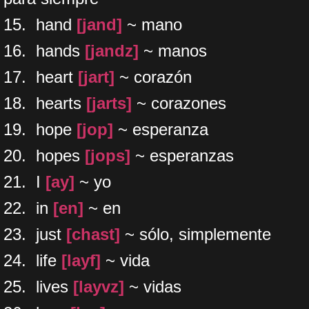
15. hand
[jand]
~ mano
16. hands
[jandz]
~ manos
17. heart
[jart]
~ corazón
18. hearts
[jarts]
~ corazones
19. hope
[jop]
~ esperanza
20. hopes
[jops]
~ esperanzas
21. I
[ay]
~ yo
22. in
[en]
~ en
23. just
[chast]
~ sólo, simplemente
24. life
[layf]
~ vida
25. lives
[layvz]
~ vidas