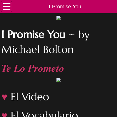
Inicio
I Promise You
Canciones
I Promise You
~ by
Lecciones
Michael Bolton
Playlist
Te Lo Prometo
♥
El Video​​
♥
El Vocabulario