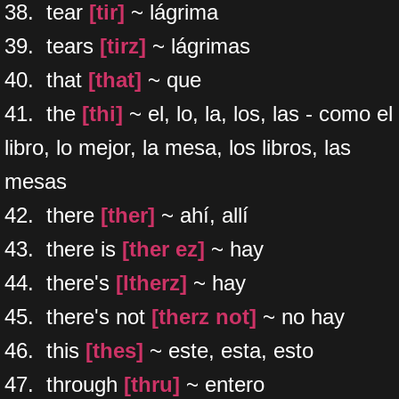
​38. tear
[tir]
~ lágrima
39. tears
[tirz]
~ lágrimas
40. that
[that]
~ que
41. the
[thi]
~ el, lo, la, los, las - como el
libro, lo mejor, la mesa, los libros, las
mesas
42. there
[ther]
~ ahí, allí
43. there is
[ther ez]
~ hay
44. there's
[ltherz]
~ hay
​45. there's not
[therz not]
~ no hay
46. this
[thes]
~ este, esta, esto
47. through
[thru]
~ entero