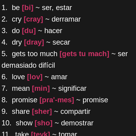
1. be
[bi]
~ ser, estar
2. cry
[cray]
~ derramar
3. do
[du]
~ hacer
4. dry
[dray]
~ secar
5. gets too much
[gets tu mach]
~ ser
demasiado difícil
6. love
[lov]
~ amar
7. mean
[min]
~ significar
8. promise
[pra'-mes]
~ promise
9. share
[sher]
~ compartir
10. show
[sho]
~ demostrar
11. take
[teyk]
~ tomar