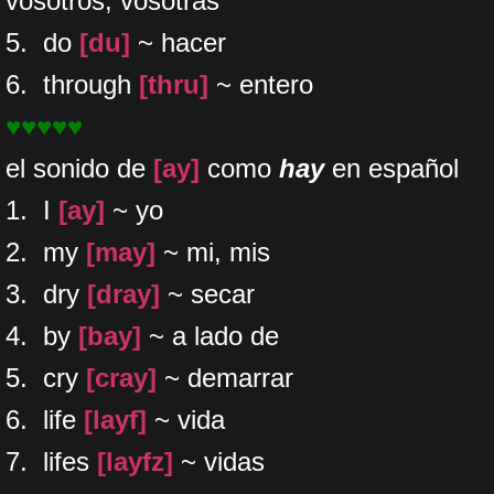
vosotros, vosotras
5. do
[du]
~ hacer
6. through
[thru]
~ entero
♥♥♥♥♥
el sonido de
[ay]
como
hay
en español
1. I
[ay]
~ yo
2. my
[may]
~ mi, mis
3. dry
[dray]
~ secar
4. ​by
[bay]
~ a lado de
5. cry
[cray]
~ demarrar
6. life
[layf]
~ vida
7. lifes
[layfz]
~ vidas