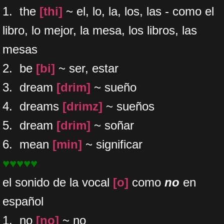
1. the
[thi]
~ el, lo, la, los, las - como el
libro, lo mejor, la mesa, los libros, las
mesas
2. be
[bi]
~ ser, estar
​3. dream
[drim]
~ sueño
​4. dreams
[drimz]
~ sueños
​5. dream
[drim]
~ soñar
​6. mean
[min]
~ significar
♥♥♥♥♥
el sonido de la vocal
[o]
como
no
en
español
1. no
[no]
~ no