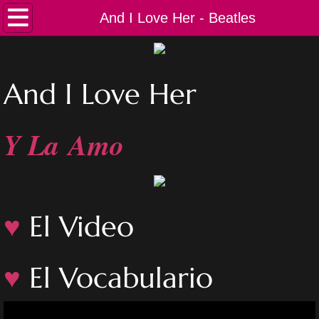
Inicio
And I Love Her - Beatles
Canciones
And I Love Her
Lecciones
Playlist
Y La Amo
♥
El Video​​
♥
El Vocabulario