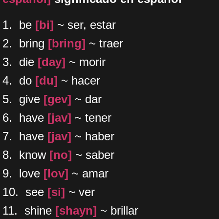
1. be
[bi]
~ ser, estar
2. bring
[bring]
~ traer
3. die
[day]
~ morir
4. do
[du]
~ hacer
5. give
[gev]
~ dar
6. have
[jav]
~ tener
7. have
[jav]
~ haber
8. know
[no]
~ saber
9. love
[lov]
~ amar
10. see
[si]
~ ver
11. shine
[shayn]
~ brillar