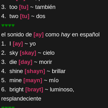
3. too
[tu]
~ también
4. two
[tu]
~ dos
♥♥♥♥
el sonido de
[ay]
como
hay
en español
1. I
[ay]
~ yo
2. sky
[skay]
~ cielo
3. die
[day]
~ morir
4. shine
[shayn]
~ brillar
5. mine
[mayn]
~ mío
6. bright
[brayt]
~ luminoso,
resplandeciente
♥♥♥♥