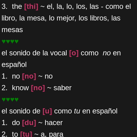
3. the
[thi]
~ el, la, lo, los, las - como el
libro, la mesa, lo mejor, los libros, las
mesas
♥♥♥♥
el sonido de la vocal
[o]
como
no
en
español
1. no
[no]
~ no
2. know
[no]
~ saber
♥♥♥♥
el sonido de
[u]
como
tu
en español
1. do
[du]
~ hacer
2. to
[tu]
~ a, para