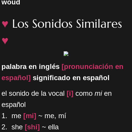
woud
♥
Los Sonidos Similares
♥
palabra en inglés
[pronunciación en
español]
significado en español
el sonido de la vocal
[i]
como
mi
en
español
1. me
[mi]
~ me, mí
2. she
[shi]
~ ella