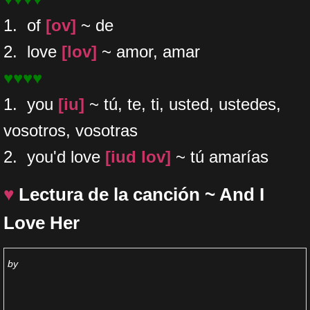
1. of
[ov]
~ de
​2. love
[lov]
~ amor, amar
♥♥♥♥
1. you
[iu]
~ tú, te, ti, usted, ustedes,
vosotros, vosotras
2. you'd love
[iud lov]
~ tú amarías
♥
Lectura de la canción ~ And I
Love Her
by