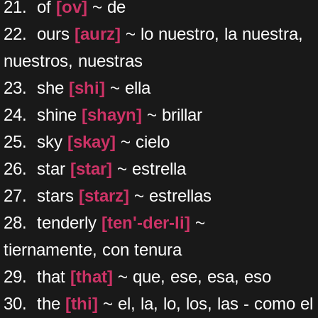
21. of
[ov]
~ de
22. ours
[aurz]
~ lo nuestro, la nuestra,
nuestros, nuestras
23. she
[shi]
~ ella
24. shine
[shayn]
~ brillar
25. sky
[skay]
~ cielo
26. star
[star]
~ estrella
27. stars
[starz]
~ estrellas
28. tenderly
[ten'-der-li]
~
tiernamente, con tenura
29. that
[that]
~ que, ese, esa, eso
30. the
[thi]
~ el, la, lo, los, las - como el