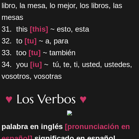
libro, la mesa, lo mejor, los libros, las
mesas
31. this
[this]
~ esto, esta
32. to
[tu]
~ a, para
33. too
[tu]
~ también
34. you
[iu]
~ tú, te, ti, usted, ustedes,
vosotros, vosotras
♥
Los Verbos
♥
palabra en inglés
[pronunciación en
español]
significado en español