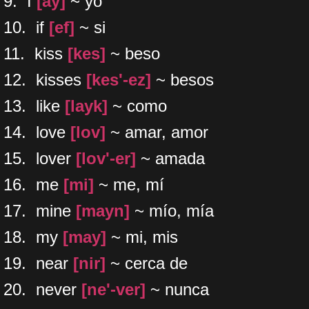
9. I
[ay]
~ yo
10. if
[ef]
~ si
11. kiss
[kes]
~ beso
12. kisses
[kes'-ez]
~ besos
13. like
[layk]
~ como
14. love
[lov]
~ amar, amor
15. lover
[lov'-er]
~ amada
16. me
[mi]
~ me, mí
17. mine
[mayn]
~ mío, mía
18. my
[may]
~ mi, mis
19. near
[nir]
~ cerca de
20. never
[ne'-ver]
~ nunca