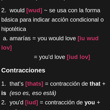
2. would
[wud]
~ se usa con la forma
básica para indicar acción condicional o
hipotética
a. amarías = you would love
[iu wud
lov]
= you'd love
[iud lov]
Contracciones
1. that's
[thats]
= contracción de
that
+
is
(eso es, eso está)
2. you'd
[iud]
= contracción de
you
+