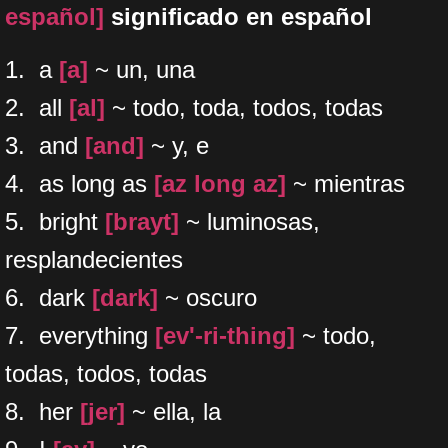
español]
significado en español
​1. a
[a]
~ un, una
2. all
[al]
~ todo, toda, todos, todas
3. and
[and]
~ y, e
4. as long as
[az long az]
~ mientras
5. bright
[brayt]
~ luminosas,
resplandecientes
6. dark
[dark]
~ oscuro
7. everything
[ev'-ri-thing]
~ todo,
todas, todos, todas
8. her
[jer]
~ ella, la